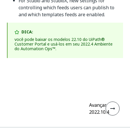
For Studio and StudioX, new settings for
controlling which feeds users can publish to
and which templates feeds are enabled.
DICA:
você pode baixar os modelos 22.10 do UiPath®
Customer Portal e usá-los em seu 2022.4 Ambiente
do Automation Ops™.
Sim
Não
thumb_up
thumb_down
Avançar
2022.10.4