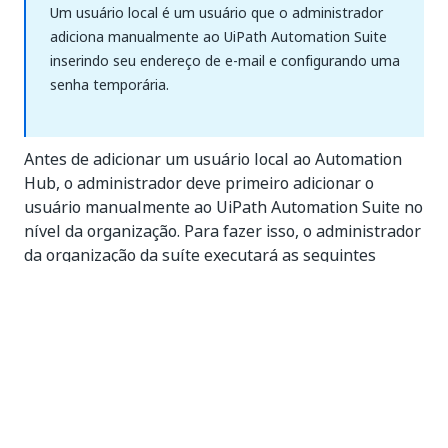
Um usuário local é um usuário que o administrador
adiciona manualmente ao UiPath Automation Suite
inserindo seu endereço de e-mail e configurando uma
senha temporária.
Antes de adicionar um usuário local ao Automation
Hub, o administrador deve primeiro adicionar o
usuário manualmente ao UiPath Automation Suite no
nível da organização. Para fazer isso, o administrador
da organização da suíte executará as seguintes
etapas:
Vá para Admin - Contas * Grupos.
Selecione
Adicionar usuário.
Especifique os dados do usuário — nome de
usuário, e-mail, senha temporária.
Adicione o usuário a um grupo (se necessário).