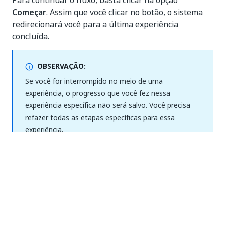
Para continuar o fluxo, basta clicar na opção
Começar
. Assim que você clicar no botão, o sistema
redirecionará você para a última experiência
concluída.
OBSERVAÇÃO:
Se você for interrompido no meio de uma
experiência, o progresso que você fez nessa
experiência específica não será salvo. Você precisa
refazer todas as etapas específicas para essa
experiência.
Se você clicar em
Descartar,
todo o fluxo será
marcado como concluído.
Caso você note qualquer mau funcionamento/bugs
durante o fluxo, clique em
Entrar em contato conosco
e preencha o formulário com o máximo de detalhes