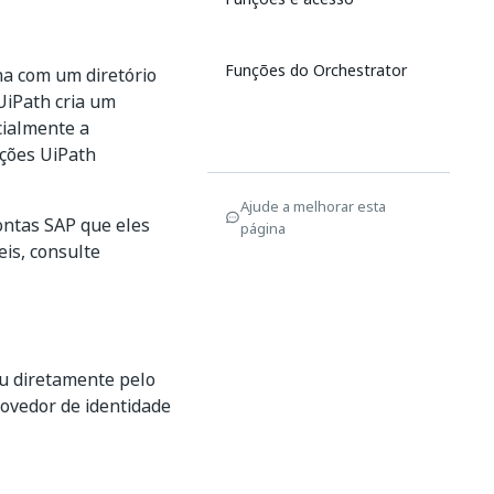
Funções do Orchestrator
na com um diretório
 UiPath cria um
cialmente a
ações UiPath
Ajude a melhorar esta
ontas SAP que eles
página
is, consulte
ou diretamente pelo
ovedor de identidade