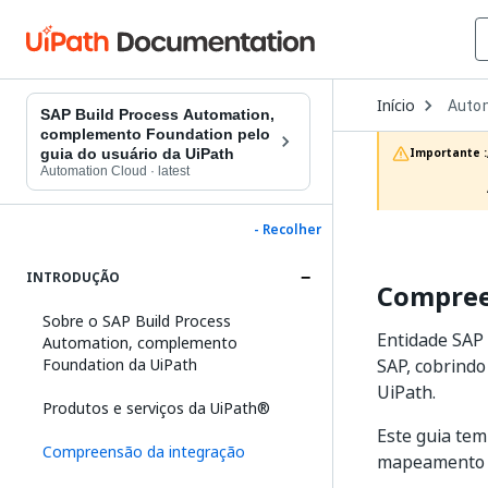
Open
Início
Auto
Dropd
SAP Build Process Automation,
to
complemento Foundation pelo
choos
guia do usuário da UiPath
Importante :
produc
Automation Cloud
·
latest
- Recolher
INTRODUÇÃO
Compree
Sobre o SAP Build Process
Entidade SAP
Automation, complemento
Foundation da UiPath
SAP, cobrindo
UiPath.
Produtos e serviços da UiPath®
Este guia tem
Compreensão da integração
mapeamento d