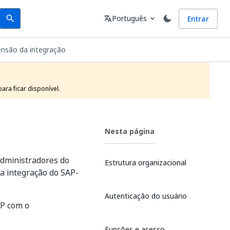
Search
Idioma
Português
Entrar
search
translate
expand_more
nsão da integração
ra ficar disponível.
Nesta página
dministradores do
Estrutura organizacional
na integração do SAP-
Autenticação do usuário
AP com o
Funções e acesso