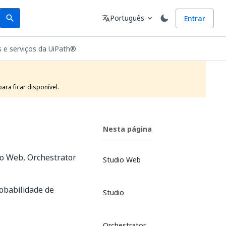
Search
Idioma
Português
Entrar
search
translate
expand_more
 e serviços da UiPath®
ra ficar disponível.
Nesta página
io Web, Orchestrator
Studio Web
robabilidade de
Studio
Orchestrator