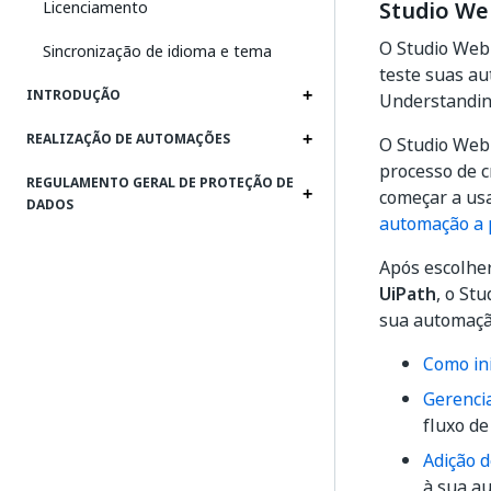
Studio We
Licenciamento
O Studio Web 
Sincronização de idioma e tema
teste suas a
INTRODUÇÃO
Understandin
REALIZAÇÃO DE AUTOMAÇÕES
O Studio Web 
processo de 
REGULAMENTO GERAL DE PROTEÇÃO DE
começar a usa
DADOS
automação a p
Após escolhe
UiPath
, o St
sua automação
Como in
Gerenci
fluxo de
Adição d
à sua a