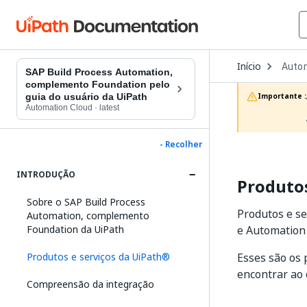
Open
Início
Auto
Dropd
SAP Build Process Automation,
to
complemento Foundation pelo
choos
guia do usuário da UiPath
Importante :
produc
Automation Cloud
·
latest
- Recolher
INTRODUÇÃO
Produtos
Sobre o SAP Build Process
Produtos e se
Automation, complemento
Foundation da UiPath
e Automation
Produtos e serviços da UiPath®
Esses são os 
encontrar ao 
Compreensão da integração