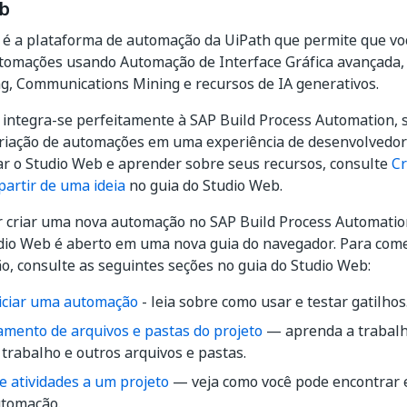
b
é a plataforma de automação da UiPath que permite que você
utomações usando Automação de Interface Gráfica avançada
g, Communications Mining e recursos de IA generativos.
integra-se perfeitamente à SAP Build Process Automation, s
criação de automações em uma experiência de desenvolvedor
r o Studio Web e aprender sobre seus recursos, consulte
Cr
artir de uma ideia
no guia do Studio Web.
r criar uma nova automação no SAP Build Process Automatio
udio Web é aberto em uma nova guia do navegador. Para com
, consulte as seguintes seções no guia do Studio Web:
iciar uma automação
- leia sobre como usar e testar gatilhos
amento de arquivos e pastas do projeto
— aprenda a trabalh
 trabalho e outros arquivos e pastas.
e atividades a um projeto
— veja como você pode encontrar e
utomação.