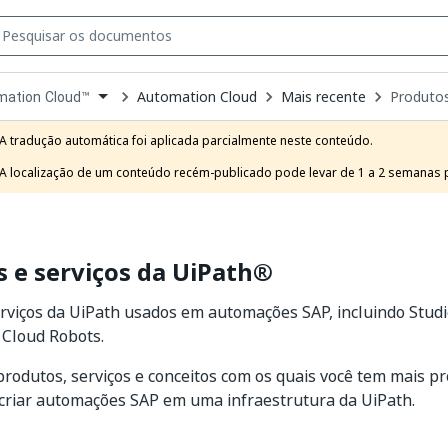
Automation Cloud
Mais recente
Produtos
mation Cloud™
own
e
A tradução automática foi aplicada parcialmente neste conteúdo.

t
A localização de um conteúdo recém-publicado pode levar de 1 a 2 semanas pa
 e serviços da UiPath®
rviços da UiPath usados em automações SAP, incluindo Stud
 Cloud Robots.
produtos, serviços e conceitos com os quais você tem mais p
criar automações SAP em uma infraestrutura da UiPath.