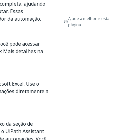
 completa, ajudando
tar. Essas
dor da automação.
Ajude a melhorar esta
página
você pode acessar
nk
Mais detalhes
na
osoft Excel. Use o
mações diretamente a
xo da seção de
 o UiPath Assistant
 de automações. Você