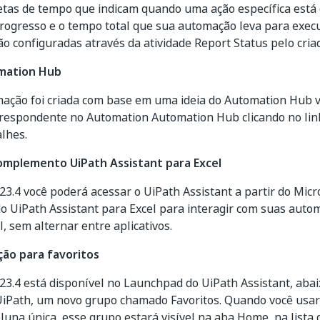
etas de tempo que indicam quando uma ação específica está
progresso e o tempo total que sua automação leva para execu
o configuradas através da atividade
Report Status
pelo cria
mation Hub
ação foi criada com base em uma ideia do Automation Hub 
orrespondente no Automation Automation Hub clicando no li
alhes.
omplemento UiPath Assistant para Excel
023.4 você poderá acessar o UiPath Assistant a partir do Micr
 UiPath Assistant para Excel para interagir com suas auto
l, sem alternar entre aplicativos.
ão para favoritos
023.4 está disponível no Launchpad do UiPath Assistant, abai
UiPath, um novo grupo chamado
Favoritos
. Quando você usar
oluna única, esse grupo estará visível na aba Home, na lista