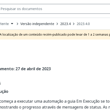
Versão independente
2023.4
2023.4.0
tente
own
e
A localização de um conteúdo recém-publicado pode levar de 1 a 2 semanas pa
t
amento: 27 de abril de 2023
s
ução
começa a executar uma automação a guia Em Execução se torn
 mostrando o progresso através de mensagens de status. As