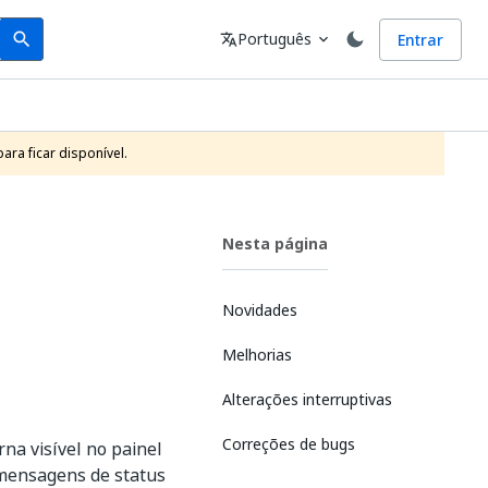
Search
Idioma
Português
Entrar
search
translate
expand_more
ra ficar disponível. 
Nesta página
Novidades
Melhorias
Alterações interruptivas
Correções de bugs
a visível no painel
 mensagens de status