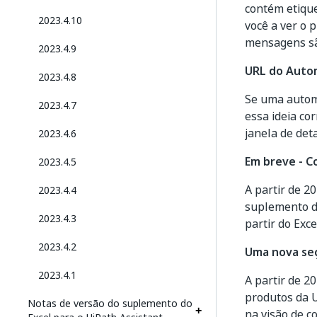
contém etiqu
2023.4.10
você a ver o 
mensagens sã
2023.4.9
URL do Auto
2023.4.8
Se uma autom
2023.4.7
essa ideia c
janela de det
2023.4.6
Em breve - C
2023.4.5
A partir de 2
2023.4.4
suplemento do
2023.4.3
partir do Exce
2023.4.2
Uma nova seç
2023.4.1
A partir de 2
produtos da 
Notas de versão do suplemento do
na visão de c