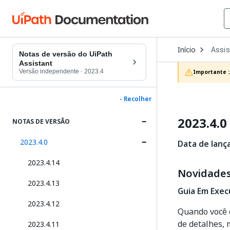
Open
Início
Assis
Dropd
Notas de versão do UiPath
to
Assistant
choos
Versão independente
·
2023.4
Importante :
produc
- Recolher
2023.4.0
NOTAS DE VERSÃO
2023.4.0
Data de lanç
2023.4.14
Novidade
2023.4.13
Guia Em Exec
2023.4.12
Quando você 
de detalhes,
2023.4.11