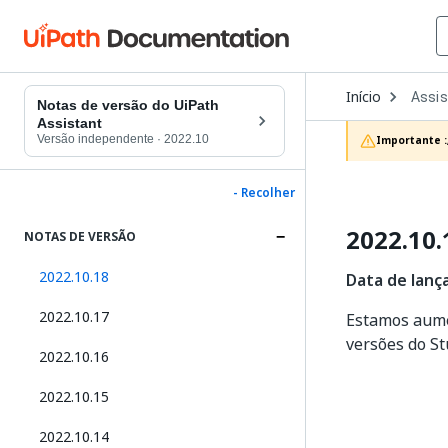
Open
Início
Assis
Dropd
Notas de versão do UiPath
to
Assistant
choos
Versão independente
·
2022.10
Importante :
produc
- Recolher
2022.10.
NOTAS DE VERSÃO
2022.10.18
Data de lanç
2022.10.17
Estamos aume
versões do St
2022.10.16
2022.10.15
2022.10.14