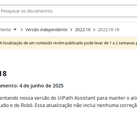
Versão independente
2022.10
2022.10.18
tente
own
e
A localização de um conteúdo recém-publicado pode levar de 1 a 2 semanas pa
t
18
amento: 4 de junho de 2025
ntando nossa versão do UiPath Assistant para manter o al
udio e do Robô. Essa atualização não inclui nenhuma correçã
Sim
Não
thumb_up
thumb_down