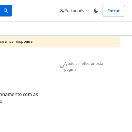
Search
Idioma
Português
Entrar
search
translate
expand_more
ra ficar disponível. 
Ajude a melhorar esta
página
inhamento com as
o.