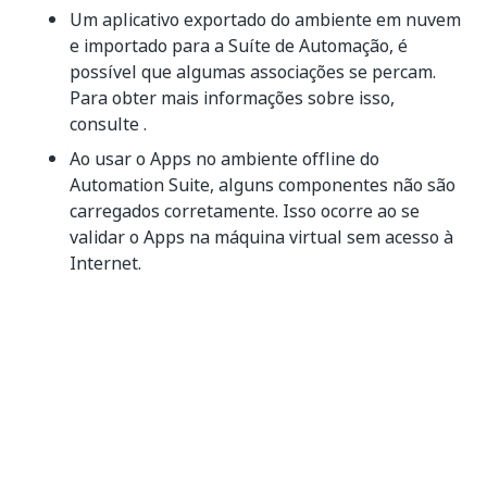
Um aplicativo exportado do ambiente em nuvem
e importado para a Suíte de Automação, é
possível que algumas associações se percam.
Para obter mais informações sobre isso,
consulte .
Ao usar o Apps no ambiente offline do
Automation Suite, alguns componentes não são
carregados corretamente. Isso ocorre ao se
validar o Apps na máquina virtual sem acesso à
Internet.
Você somente pode fazer referência a até 20
processos em um aplicativo. Se houver mais de
20 processos, pode ocorrer um erro em todos os
processos. A solução é se certificar de que não
tem mais do que 20 processos tornar a abrir seu
aplicativo.
Você pode começar imediatamente com o Apps.