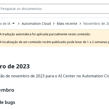
Automation Cloud
Mais recente
Novembro de 2
o de IA
own
e
A tradução automática foi aplicada parcialmente neste conteúdo.

t
A localização de um conteúdo recém-publicado pode levar de 1 a 2 semanas pa
o de 2023
são de novembro de 2023 para o AI Center no Automation Cl
vembro
de bugs