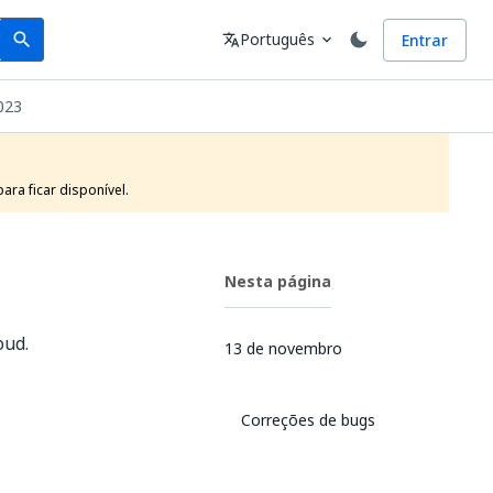
Search
Idioma
Português
Entrar
search
translate
expand_more
023
ra ficar disponível.
Nesta página
oud.
13 de novembro
Correções de bugs