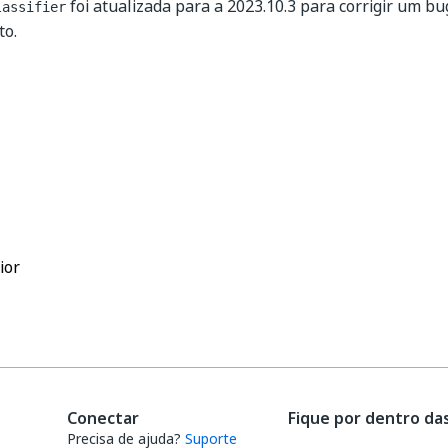
foi atualizada para a 2023.10.3 para corrigir um b
lassifier
to.
Sim
Não
thumb_up
thumb_down
ior
Conectar
Fique por dentro da
Precisa de ajuda?
Suporte