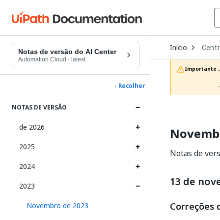
Open
Início
Centr
Dropd
Notas de versão do AI Center
to
Automation Cloud
·
latest
choos
Importante :
produc
- Recolher
NOTAS DE VERSÃO
de 2026
Novembr
2025
Notas de ver
2024
13 de no
2023
Correções 
Novembro de 2023