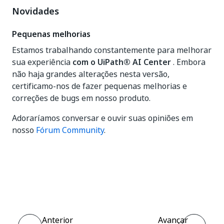
Novidades
Pequenas melhorias
Estamos trabalhando constantemente para melhorar
sua experiência
com o UiPath® AI Center
. Embora
não haja grandes alterações nesta versão,
certificamo-nos de fazer pequenas melhorias e
correções de bugs em nosso produto.
Adoraríamos conversar e ouvir suas opiniões em
nosso
Fórum Community
.
Sim
Não
thumb_up
thumb_down
Anterior
Avançar