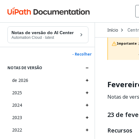
Open
Início
Centr
Dropd
Notas de versão do AI Center
to
Automation Cloud
·
latest
choos
Importante :
produc
- Recolher
NOTAS DE VERSÃO
de 2026
Fevereir
2025
Notas de vers
2024
23 de feve
2023
Recursos
2022