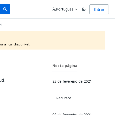
Search
Idioma
Português
Entrar
search
translate
expand_more
21
ra ficar disponível.
Nesta página
ud.
23 de fevereiro de 2021
Recursos
09 de fevereiro de 2021