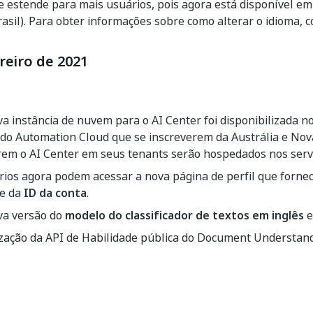
e estende para mais usuários, pois agora está disponível e
asil). Para obter informações sobre como alterar o idioma, 
reiro de 2021
 instância de nuvem para o AI Center foi disponibilizada n
 do Automation Cloud que se inscreverem da Austrália e Nov
rem o AI Center em seus tenants serão hospedados nos servi
ios agora podem acessar a nova página de perfil que fornec
e da
ID da conta
.
a versão do
modelo do classificador de textos em inglês
e
zação da API de Habilidade pública do Document Understandi
Sim
Não
thumb_up
thumb_down