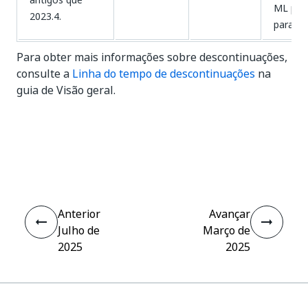
ML pro
2023.4.
para us
Para obter mais informações sobre descontinuações,
consulte a
Linha do tempo de descontinuações
na
guia de Visão geral.
Sim
Não
thumb_up
thumb_down
Anterior
Avançar
Julho de
Março de
2025
2025