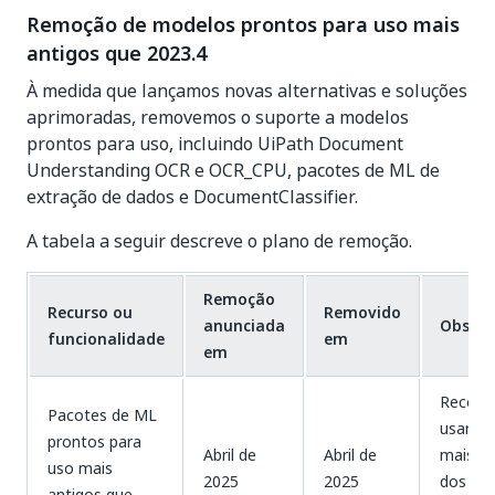
Remoção de modelos prontos para uso mais
antigos que 2023.4
À medida que lançamos novas alternativas e soluções
aprimoradas, removemos o suporte a modelos
prontos para uso, incluindo UiPath Document
Understanding OCR e OCR_CPU, pacotes de ML de
extração de dados e DocumentClassifier.
A tabela a seguir descreve o plano de remoção.
Remoção
Recurso ou
Removido
anunciada
Observ
funcionalidade
em
em
Recom
Pacotes de ML
usar a 
prontos para
Abril de
Abril de
mais re
uso mais
2025
2025
dos pa
antigos que