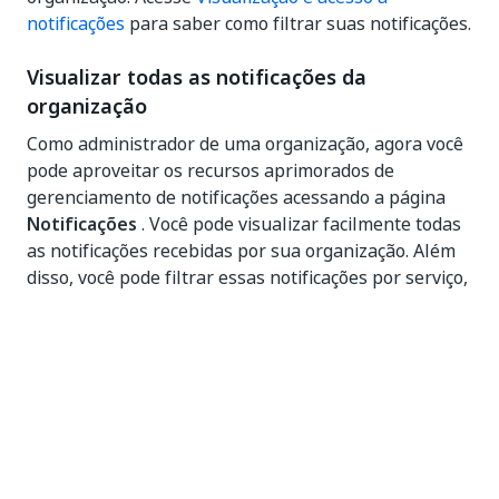
notificações
para saber como filtrar suas notificações.
Visualizar todas as notificações da
organização
Como administrador de uma organização, agora você
pode aproveitar os recursos aprimorados de
gerenciamento de notificações acessando a página
Notificações
. Você pode visualizar facilmente todas
as notificações recebidas por sua organização. Além
disso, você pode filtrar essas notificações por serviço,
gravidade ou carimbo de data/hora, garantindo
acesso às informações de que você precisa.
Na página
Notificações,
você também pode excluir
notificações que não são mais relevantes, bem como
cancelar a inscrição em eventos ou tenants de
notificação específicos, para personalizar suas
preferências de notificação.