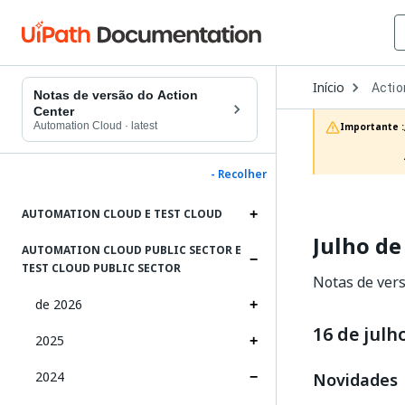
Open
Início
Actio
Dropd
Notas de versão do Action
to
Center
choos
Automation Cloud
·
latest
Importante :
produc
- Recolher
AUTOMATION CLOUD E TEST CLOUD
Julho de
AUTOMATION CLOUD PUBLIC SECTOR E
TEST CLOUD PUBLIC SECTOR
Notas de vers
de 2026
16 de julh
2025
2024
Novidades