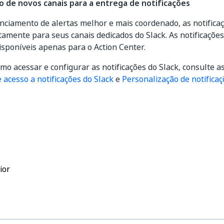
 de novos canais para a entrega de notificações
ciamento de alertas melhor e mais coordenado, as notifica
tamente para seus canais dedicados do Slack. As notificações
sponíveis apenas para o Action Center.
mo acessar e configurar as notificações do Slack, consulte a
e acesso a notificações do Slack
e
Personalização de notificaç
Sim
Não
thumb_up
thumb_down
ior