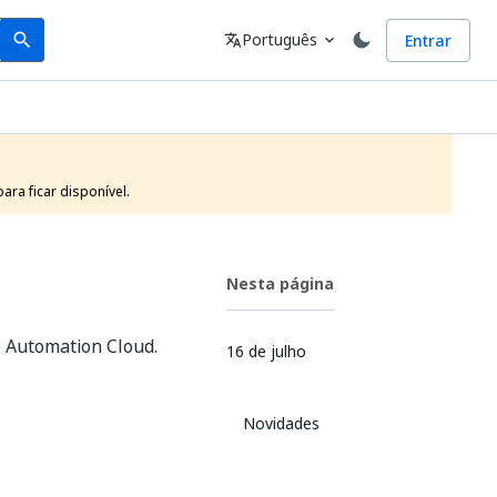
Search
Idioma
Português
Entrar
search
translate
expand_more
ra ficar disponível.
Nesta página
o Automation Cloud.
16 de julho
Novidades