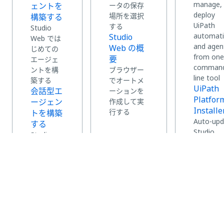
manage,
ェントを
ータの保存
deploy
場所を選択
構築する
UiPath
する
Studio
automat
Studio
Web では
and agen
Web の概
じめての
from one
要
エージェ
comman
ントを構
ブラウザー
line tool
築する
でオートメ
UiPath
会話型エ
ーションを
Platfor
ージェン
作成して実
Installe
行する
トを構築
Auto-upd
する
Studio,
Studio
Robot, a
Web のロ
Assistant
ーコード
with delt
デザイナ
only
ーを使用
backgrou
して会話
updates
型エージ
ェントを
作成する