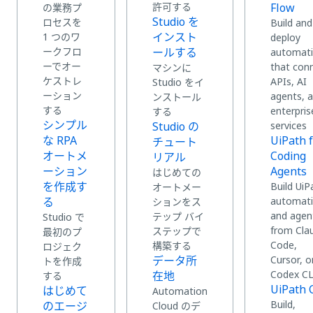
許可する
Flow
の業務プ
Studio を
ロセスを
Build and
インスト
1 つのワ
deploy
ークフロ
ールする
automat
ーでオー
that con
マシンに
ケストレ
APIs, AI
Studio をイ
ーション
agents, 
ンストール
する
enterpris
する
シンプル
Studio の
services
な RPA
UiPath 
チュート
オートメ
Coding
リアル
ーション
Agents
はじめての
を作成す
Build UiP
オートメー
る
automat
ションをス
and agen
テップ バイ
Studio で
from Cla
ステップで
最初のプ
Code,
構築する
ロジェク
データ所
Cursor, o
トを作成
Codex CL
在地
する
UiPath 
はじめて
Automation
Build,
のエージ
Cloud のデ