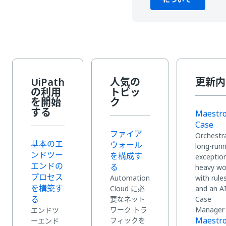
UiPath
人気の
更新内
の利用
トピッ
を開始
ク
する
Maestr
Case
ファイア
Orchestr
基本のエ
ウォール
long-runn
ンドツー
を構成す
exceptio
エンドの
る
heavy wo
プロセス
Automation
with rule
を構築す
Cloud に必
and an A
る
要なネット
Case
ワーク トラ
Manager
エンドツ
Maestr
フィックを
ーエンド