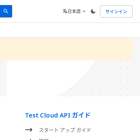
Search
言語
日本語
サインイン
search
translate
expand_more
Test Cloud API ガイド
スタート アップ ガイド