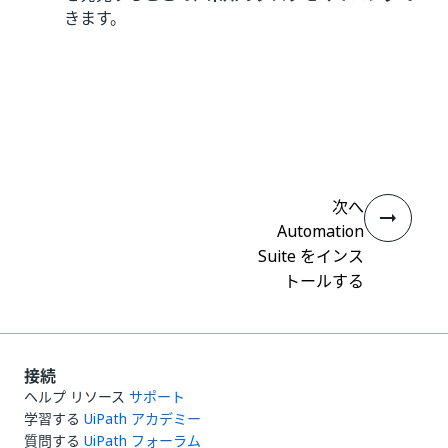
きます。
いい
はい
thumb_up
thumb_down
え
次へ
Automation
Suite をインス
トールする
接続
ヘルプ リソース
サポート
学習する
UiPath アカデミー
質問する
UiPath フォーラム