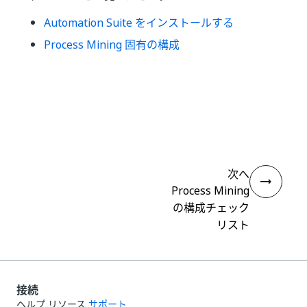
Automation Suite をインストールする
Process Mining 固有の構成
いい
はい
thumb_up
thumb_down
え
次へ
Process Mining
の構成チェック
リスト
接続
ヘルプ リソース
サポート