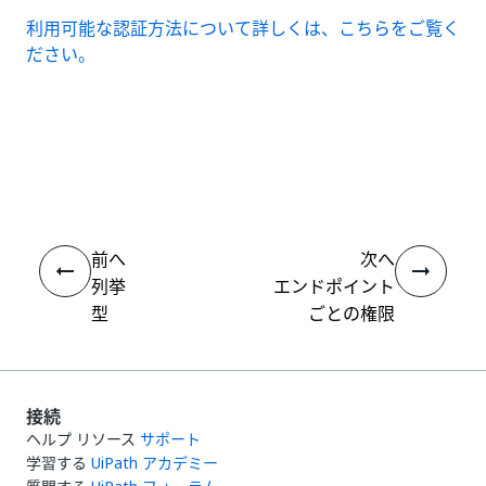
利用可能な認証方法について詳しくは、こちらをご覧く
ださい。
いい
はい
thumb_up
thumb_down
え
前へ
次へ
列挙
エンドポイント
型
ごとの権限
接続
ヘルプ リソース
サポート
学習する
UiPath アカデミー