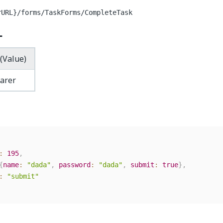
rURL}/forms/TaskForms/CompleteTask
ー
(Value)
arer
:
195
,
{
name
:
"dada"
,
password
:
"dada"
,
submit
:
true
}
,
:
"submit"