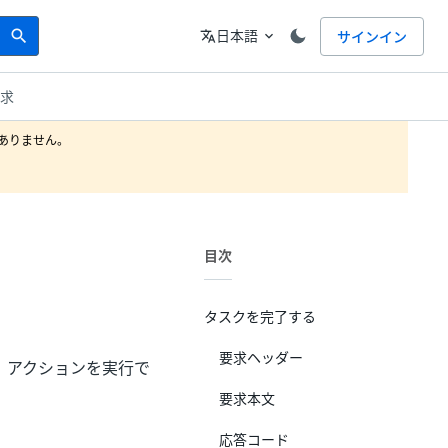
Search
言語
日本語
サインイン
search
translate
expand_more
要求
りません。

目次
タスクを完了する
要求ヘッダー
、アクションを実行で
要求本文
応答コード