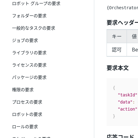
ロボット グループの要求
{Orchestrato
フォルダーの要求
要求ヘッダ
一般的なタスクの要求
キー
値 
ジョブの要求
認可
Be
ライブラリの要求
ライセンスの要求
要求本文
パッケージの要求
{
権限の要求
"taskId"
プロセスの要求
"data"
:
"action"
ロボットの要求
}
ロールの要求
応答コード