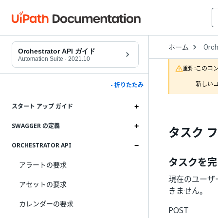
Open
ホーム
Orch
Drop
Orchestrator API ガイド
to
Automation Suite
·
2021.10
choo
このコ
重要 :
produ
新しいコ
- 折りたたみ
スタート アップ ガイド
SWAGGER の定義
タスク 
ORCHESTRATOR API
タスクを完
アラートの要求
現在のユーザ
アセットの要求
きません。
カレンダーの要求
POST