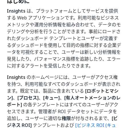
はじめに
Insights
は、プラットフォームとしてサービスを提供
する Web アプリケーションです。利用可能なビジネス
メトリックや運用分析情報を組み合わせて、データのモ
デリングや分析を行うことができます。事前にロードさ
れたダッシュボード テンプレートとユーザーが定義す
るダッシュボードを使用して目的の指標に対する企業デ
ータを可視化することで、ユーザーは新しい分析情報を
発見したり、パフォーマンス指標を追跡したり、エラー
に対するアラートを受信したりできます。
Insights
のホームページには、ユーザーがアクセス権
を持つ、利用可能なすべてのダッシュボードが表示され
ます。既定では、製品に含まれている
[ロボットとマシ
ン]
、
[プロセス]
、
[キュー]
、
[有人オートメーションのレ
ポート]
の各テンプレートにはすべてのユーザーがアク
セスできます。管理者が ROI データセットにデータを
追加し、ユーザーに適切な
権限
が付与されるまで、
[ビ
ジネス ROI]
テンプレートおよび
[ビジネス ROI (キュ