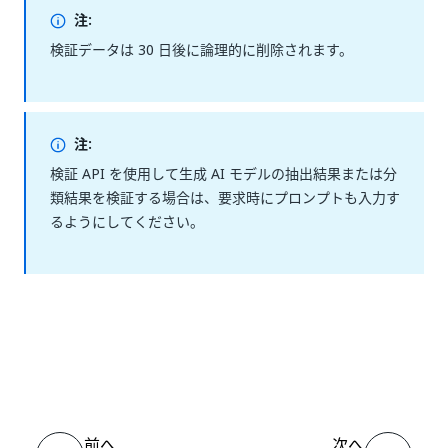
注:
検証データは 30 日後に論理的に削除されます。
注:
検証 API を使用して生成 AI モデルの抽出結果または分
類結果を検証する場合は、要求時にプロンプトも入力す
るようにしてください。
いい
はい
thumb_up
thumb_down
え
前へ
次へ