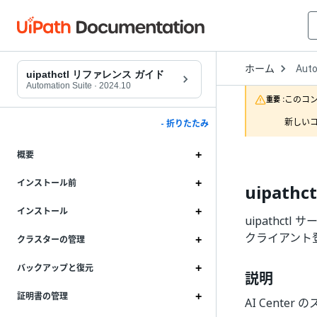
Open
ホーム
Auto
Drop
uipathctl リファレンス ガイド
to
Automation Suite
·
2024.10
choo
このコ
重要 :
produ
新しいコ
- 折りたたみ
概要
インストール前
uipathc
インストール
uipathctl 
クライアント
クラスターの管理
バックアップと復元
説明
証明書の管理
AI Cent