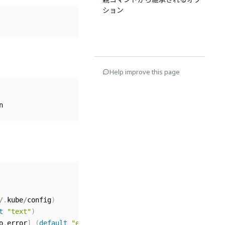
ション
Help improve this page
/
.
kube
/
config
)
t
"text"
)
o
,
error
]
(
default
"error"
)