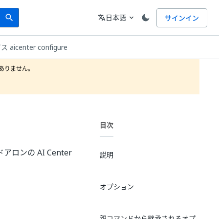
Search
言語
日本語
サインイン
search
translate
expand_more
ス aicenter configure
りません。

目次
ドアロンの AI Center
説明
オプション
親コマンドから継承されるオプ