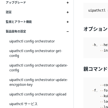
アップグレード
uipathctl 
認証
監視とアラート機能
オプション
製品固有の設定
uipathctl config orchestrator
-
h
,
--
he
uipathctl config orchestrator get-
--
in
config
uipathctl config orchestrator update-
親コマンド
config
uipathctl config orchestrator update-
encryption-key
--
co
-
f
,
--
fo
uipathctl config orchestrator upload
--
ku
--
lo
uipathctl サービス
--
lo