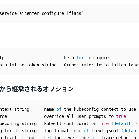
service aicenter configure 
[
flags
]
lp                        help 
for
 configure

stallation
-
から継承されるオプション
ntext string      name 
of
 the kubeconfig context to use

rce               override all user prompts to 
true
beconfig string   kubectl configuration 
file
(
default
:
~
g
-
format string   log format
.
 one 
of
[
text
,
json
]
(
defaul
g
-
level string    
set
 log level
.
 one 
of
[
trace
,
debug
,
inf