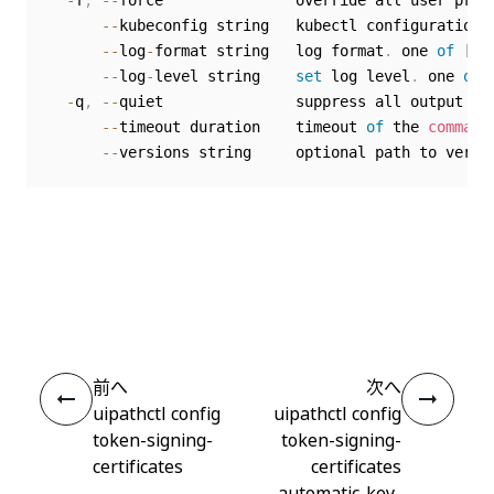
-
f
,
--
force               override all user prom
--
kubeconfig string   kubectl configuration 
--
log
-
format string   log format
.
 one 
of
[
te
--
log
-
level string    
set
 log level
.
 one 
of
-
q
,
--
quiet               suppress all output ex
--
timeout duration    timeout 
of
 the 
command
--
いい
はい
thumb_up
thumb_down
え
前へ
次へ
uipathctl config
uipathctl config
token-signing-
token-signing-
certificates
certificates
automatic-key-