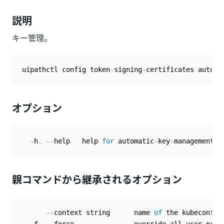
説明
キー管理。
uipathctl config token
-
signing
-
certificates automa
オプション
-
h
,
--
help   help 
for
 automatic
-
key
-
親コマンドから継承されるオプション
--
context string      name 
of
 the kubeconfig 