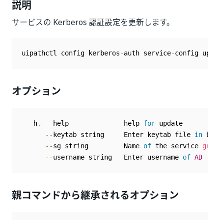
説明
サービスの Kerberos 認証設定を更新します。
uipathctl config kerberos
-
auth service
-
config upda
オプション
-
h
,
--
help              help 
for
 update

--
keytab string     Enter keytab file 
in
 bas
--
sg string         Name 
of
 the service 
grou
--
username string   Enter username 
of
AD
親コマンドから継承されるオプション