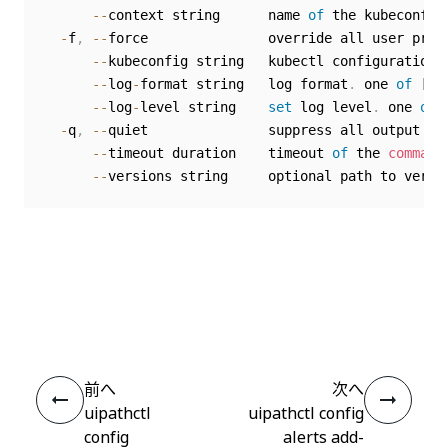
--
context string      name 
of
 the kubeconfig 
-
f
,
--
force               override all user prom
--
kubeconfig string   kubectl configuration 
--
log
-
format string   log format
.
 one 
of
[
te
--
log
-
level string    
set
 log level
.
 one 
of
-
q
,
--
quiet               suppress all output ex
--
timeout duration    timeout 
of
 the 
command
--
いい
はい
thumb_up
thumb_down
え
前へ
次へ
uipathctl
uipathctl config
config
alerts add-