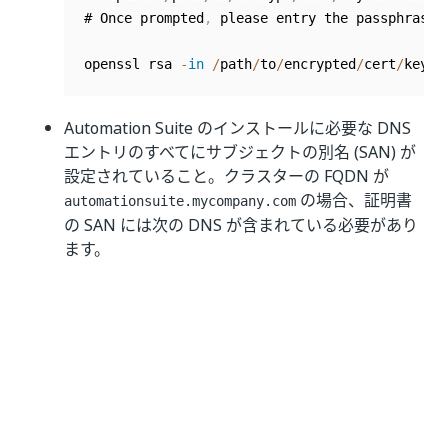
# Once prompted
,
 please entry the passphrase o
openssl rsa 
-
in
/
path
/
to
/
encrypted
/
cert
/
key 
-
Automation Suite のインストールに必要な DNS
エントリのすべてにサブジェクトの別名 (SAN) が
設定されていること。クラスターの FQDN が
の場合、証明書
automationsuite.mycompany.com
の SAN には次の DNS が含まれている必要があり
ます。
automationsuite.mycompany.com
*.automationsuite.mycompany.com
注:
ワイルドカードでは包括的すぎる場合
*
は、次の DNS に SAN エントリがあること
を確認してください。