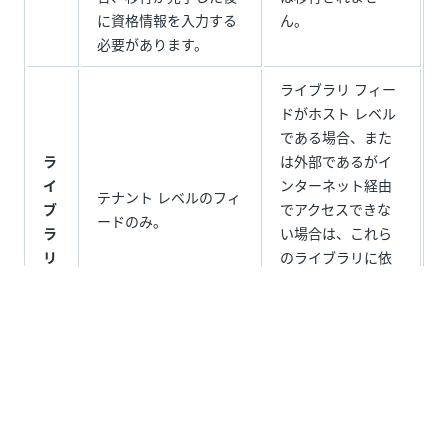
に資格情報を入力する
ん。
必要があります。
ライブラリ フィー
ドがホスト レベル
である場合、また
ラ
は外部であるがイ
イ
ンターネット経由
テナント レベルのフィ
ブ
でアクセスできな
ードのみ。
ラ
い場合は、これら
リ
のライブラリに依
存するエンティティ
は移行されませ
ん。
予
定
はい
N/A
表