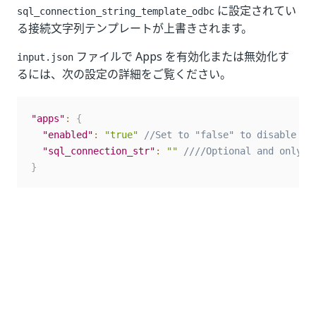
に設定されてい
sql_connection_string_template_odbc
る接続文字列テンプレートが上書きされます。
ファイルで Apps を有効化または無効化す
input.json
るには、次の設定の詳細をご覧ください。
"apps"
:
{
"enabled"
:
"true"
//Set to "false" to disable th
"sql_connection_str"
:
""
////Optional and only r
}
AI Center を有効化または無効化する
AI Center では、
フラグと SQL データベースを
enable
更新する必要があります。
以前に
で
input.json
の値を設定して
sql_connection_string_template_jdbc