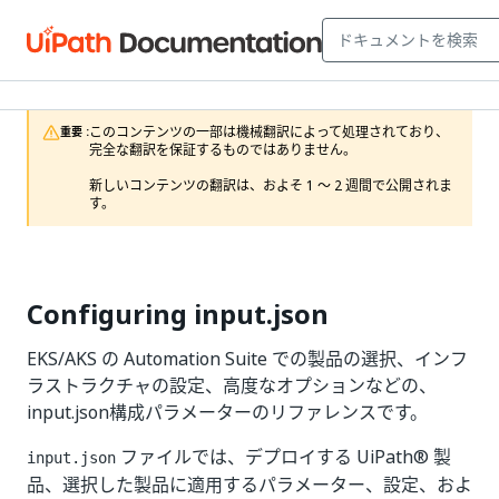
このコンテンツの一部は機械翻訳によって処理されており、
重要 :
完全な翻訳を保証するものではありません。

新しいコンテンツの翻訳は、およそ 1 ～ 2 週間で公開されま
す。
Configuring input.json
EKS/AKS の Automation Suite での製品の選択、インフ
ラストラクチャの設定、高度なオプションなどの、
input.json構成パラメーターのリファレンスです。
ファイルでは、デプロイする UiPath® 製
input.json
品、選択した製品に適用するパラメーター、設定、およ