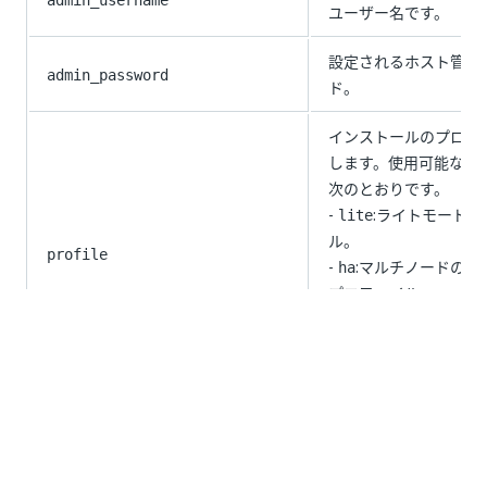
admin_username
ユーザー名です。
設定されるホスト管理
admin_password
ド。
インストールのプロフ
します。使用可能なプ
次のとおりです。
-
:ライトモードプ
lite
ル。
profile
-
:マルチノードの H
ha
プロファイル。
詳しくは、「
プロファ
定
」をご覧ください。
または
- 
true
false
テレメトリ送信をオプ
ために使用します。既定
telemetry_optout