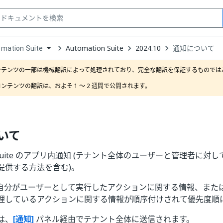
Automation Suite
2024.10
通知について
mation Suite
down
se
ンテンツの一部は機械翻訳によって処理されており、完全な翻訳を保証するものではあ
ct
ンテンツの翻訳は、およそ 1 ～ 2 週間で公開されます。
いて
ion Suite のアプリ内通知 (テナント全体のユーザーと管理者に
提供する方法を含む)。
自分がユーザーとして実行したアクションに関する情報、また
理しているアクションに関する情報が順序付けされて優先度順
は、
[通知]
パネル経由でテナント全体に送信されます。