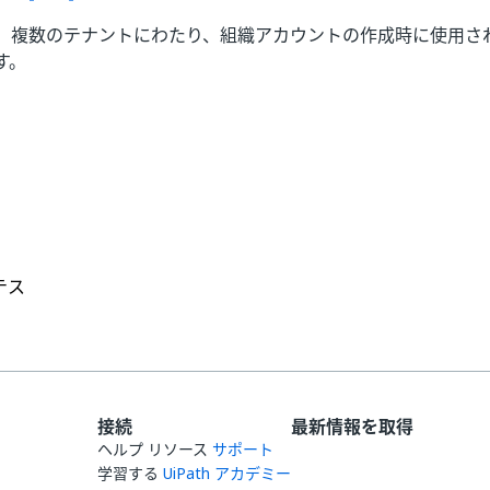
、複数のテナントにわたり、組織アカウントの作成時に使用され
す。
はい
いいえ
thumb_up
thumb_down
 テス
接続
最新情報を取得
ヘルプ リソース
サポート
学習する
UiPath アカデミー