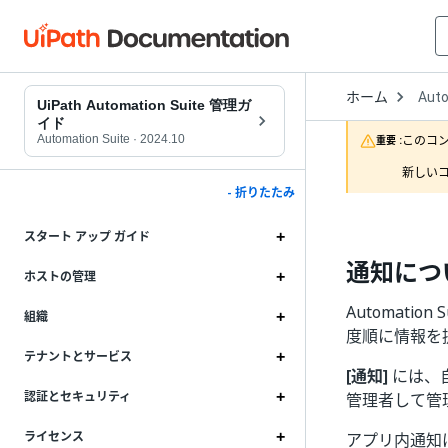
Open
ホーム
Auto
Drop
UiPath Automation Suite 管理ガ
to
イド
choo
Automation Suite
·
2024.10
このコ
重要 :
produ
新しいコ
- 折りたたみ
スタート アップ ガイド
通知につ
ホストの管理
Automat
組織
度順に情報を
テナントとサービス
[通知]
には、
認証とセキュリティ
管理者して管
ライセンス
アプリ内通知