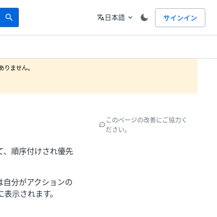
Search
言語
日本語
サインイン
search
translate
expand_more
りません。

このページの改善にご協力く
ださい。
対して、順序付けされ優先
は自分がアクションの
に表示されます。