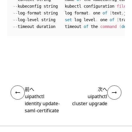
--
kubeconfig string   kubectl configuration 
file
(
--
log
-
format string   log format
.
 one 
of
[
text
,
jso
--
log
-
level string    
set
 log level
.
 one 
of
[
trace
--
timeout duration    timeout 
of
 the 
command
(
defa
いい
はい
thumb_up
thumb_down
え
前へ
次へ
uipathctl
uipathctl
identity update-
cluster upgrade
saml-certificate