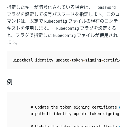
指定したキーが暗号化されている場合は、
--password
フラグを設定して復号パスワードを指定します。このコ
マンドは、既定で
ファイルの現在のコンテ
kubeconfig
キストを使用します。
フラグを設定する
--kubeconfig
と、フラグで指定した
ファイルが使用され
kubeconfig
ます。
uipathctl identity update
-
token
-
signing
-
certificat
例
        # Update the token signing certificate 
wit
        uipathctl identity update
-
token
-
signing
-
ce
        # Update the token signing certificate 
wit