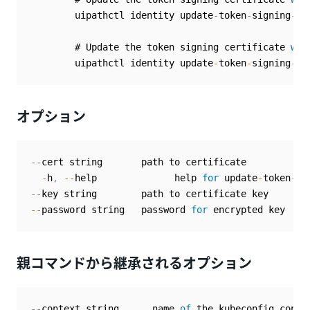
        uipathctl identity update
-
token
-
signing
-
ce
        # Update the token signing certificate 
wit
        uipathctl identity update
-
token
-
signing
-
ce
オプション
--
cert string       path to certificate

-
h
,
--
help              help 
for
 update
-
token
-
si
--
--
password string   password 
for
 encrypted key
親コマンドから継承されるオプション
--
context string      name 
of