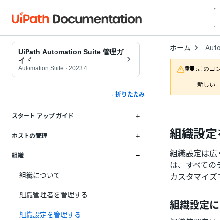
Open
ホーム
Auto
Drop
UiPath Automation Suite 管理ガ
to
イド
choo
Automation Suite
·
2023.4
このコ
重要 :
produ
新しいコ
- 折りたたみ
スタート アップ ガイド
組織設定
ホストの管理
組織設定は広く
組織
は、すべての
組織について
カスタマイズ
組織管理者を管理する
組織設定に
組織設定を管理する