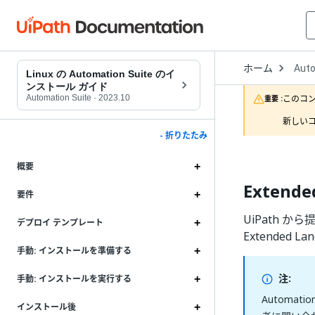
Open
ホーム
Auto
Drop
Linux の Automation Suite のイ
to
ンストール ガイド
choo
Automation Suite
·
2023.10
このコ
重要 :
produ
新しいコ
- 折りたたみ
概要
Exten
要件
UiPath か
デプロイ テンプレート
Extended
手動: インストールを準備する
注:
手動: インストールを実行する
Automat
インストール後