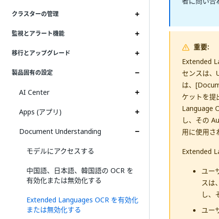
者に問い合
クラスターの管理
監視とアラート機能
重要:
移行とアップグレード
Extend
センスは、U
製品固有の設定
は、[Docum
AI Center
ケットを提出し
Langua
Apps (アプリ)
し、その A
Document Understanding
用に使用され
モデルにアクセスする
Extend
中国語、日本語、韓国語の OCR を
ユー
有効化または無効化する
スは、
し、
Extended Languages OCR を有効化
または無効化する
ユー