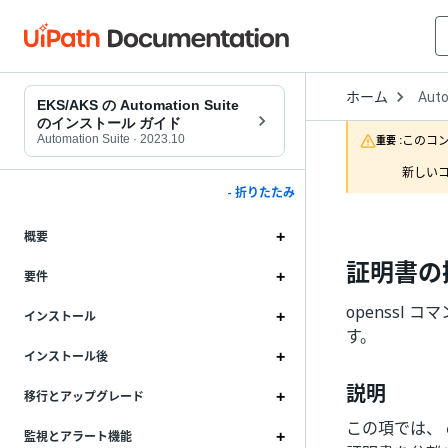
Open
ホーム
Auto
Drop
EKS/AKS の Automation Suite
to
のインストール ガイド
choo
Automation Suite
·
2023.10
このコ
重要 :
produ
新しいコ
- 折りたたみ
概要
証明書の
要件
openssl 
インストール
す。
インストール後
説明
移行とアップグレード
この項では、
監視とアラート機能