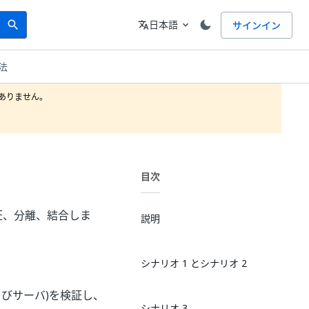
Search
言語
日本語
サインイン
search
translate
expand_more
法
りません。

目次
書を検証、分離、結合しま
説明
シナリオ 1 とシナリオ 2
びサーバ)を検証し、
シナリオ 3