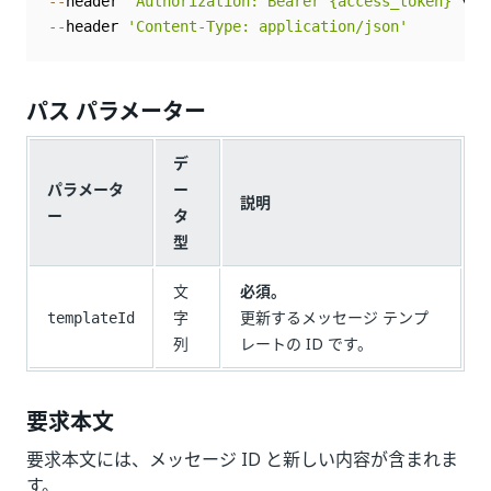
--
header 
'Authorization: Bearer {access_token}'
--
header 
'Content-Type: application/json'
パス パラメーター
デ
パラメータ
ー
説明
ー
タ
型
文
必須。
字
更新するメッセージ テンプ
templateId
列
レートの ID です。
要求本文
要求本文には、メッセージ ID と新しい内容が含まれま
す。