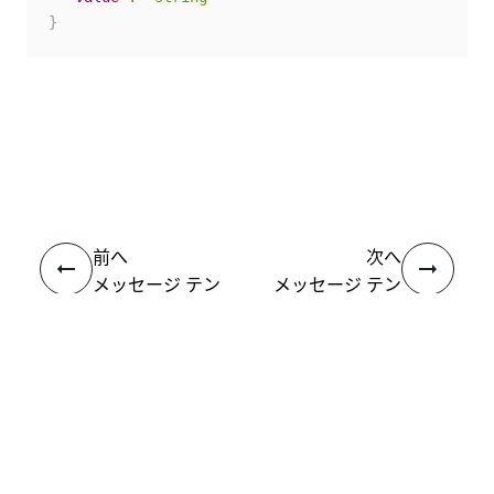
}
いい
はい
thumb_up
thumb_down
え
前へ
次へ
メッセージ テン
メッセージ テン
プレートを取得
プレートを名前
する
で取得する
接続
ヘルプ リソース
サポート
学習する
UiPath アカデミー