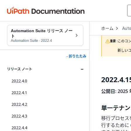
Open
ホーム
Auto
Drop
Automation Suite リリース ノー
to
ト
choo
Automation Suite
·
2022.4
このコ
重要 :
produ
新しいコ
- 折りたたみ
リリース ノート
2022.4.1
2022.4.0
公開日: 2025 
2022.4.1
2022.4.2
単一テナン
2022.4.3
移行プロセスを
行するために 64
2022.4.4