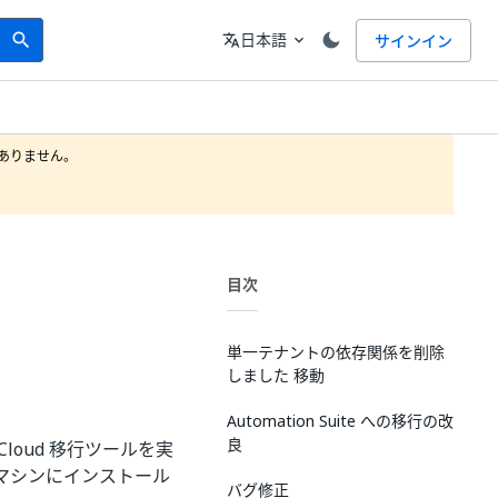
Search
言語
日本語
サインイン
search
translate
expand_more
りません。

目次
単一テナントの依存関係を削除
しました 移動
Automation Suite への移行の改
良
loud 移行ツールを実
me をマシンにインストール
バグ修正