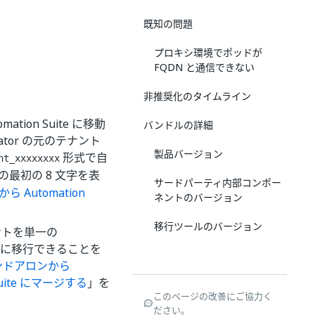
既知の問題
プロキシ環境でポッドが
FQDN と通信できない
非推奨化のタイムライン
ation Suite に移動
バンドルの詳細
rator の元のテナント
製品バージョン
形式で自
nt_xxxxxxxx
ID の最初の 8 文字を表
サードパーティ内部コンポー
 Automation
ネントのバージョン
移行ツールのバージョン
ントを単一の
いずれかに移行できることを
タンドアロンから
 Suite にマージする
」を
このページの改善にご協力く
ださい。