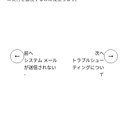
いい
はい
thumb_up
thumb_down
え
前へ
次へ
システム メール
トラブルシュー
が送信されない
ティングについ
-
て
SslHandshakeException
接続
ヘルプ リソース
サポート
学習する
UiPath アカデミー
質問する
UiPath フォーラム