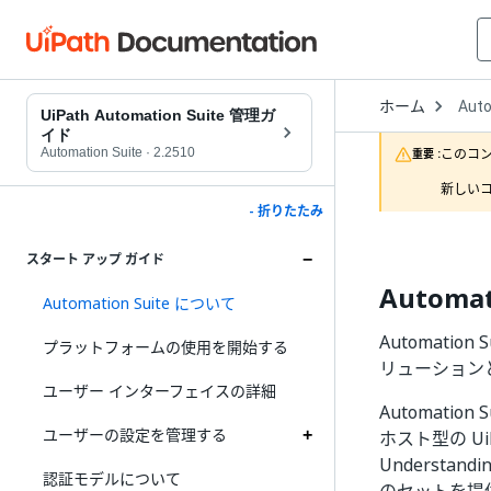
Open
ホーム
Auto
Drop
UiPath Automation Suite 管理ガ
to
イド
choo
Automation Suite
·
2.2510
このコ
重要 :
produ
新しいコ
- 折りたたみ
スタート アップ ガイド
Automa
Automation Suite について
Automati
プラットフォームの使用を開始する
リューションと
ユーザー インターフェイスの詳細
Automati
ユーザーの設定を管理する
ホスト型の UiP
Underst
認証モデルについて