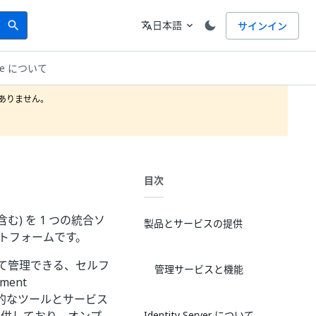
Search
言語
日本語
サインイン
search
translate
expand_more
uite について
りません。

目次
含む) を 1 つの統合ソ
製品とサービスの提供
ットフォームです。
ンとして管理できる、セルフ
管理サービスと機能
ment
括的なツールとサービス
Identity Server について