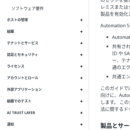
のセットを提供
レミスまたはク
ソフトウェア要件
製品を有効化
ホストの管理
Automatio
組織
Auto
テナントとサービス
共有され
ID や
認証とセキュリティ
ー、テ
ライセンス
通のエ
共通エン
アカウントとロール
このガイドで
外部アプリケーション
向けに、Aut
組織でのテスト
します。 こ
法に関するド
AI TRUST LAYER
製品とサー
通知