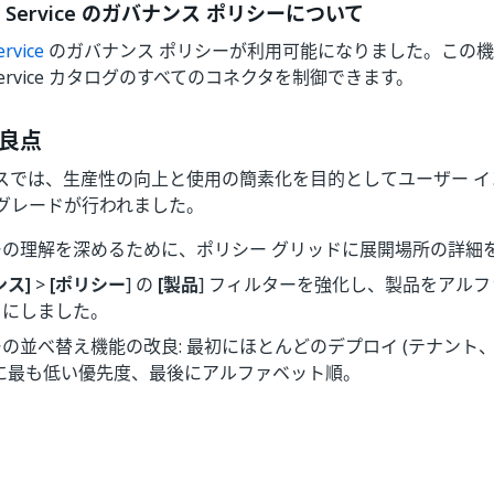
ion Service のガバナンス ポリシーについて
ervice
のガバナンス ポリシーが利用可能になりました。この
ion Service カタログのすべてのコネクタを制御できます。
良点
スでは、生産性の向上と使用の簡素化を目的としてユーザー イ
グレードが行われました。
ーの理解を深めるために、ポリシー グリッドに展開場所の詳細
ンス]
>
[ポリシー
] の
[製品
] フィルターを強化し、製品をアル
うにしました。
の並べ替え機能の改良: 最初にほとんどのデプロイ (テナント
次に最も低い優先度、最後にアルファベット順。
はい
いいえ
thumb_up
thumb_down