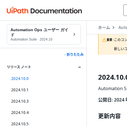
Open
ホーム
Aut
Drop
Automation Ops ユーザー ガイ
to
ド
choo
Automation Suite
·
2024.10
このコ
重要 :
produ
新しいコ
- 折りたたみ
リリース ノート
2024.10.
2024.10.0
Automation 
2024.10.1
公開日: 2024 
2024.10.3
2024.10.4
更新内容
2024.10.5