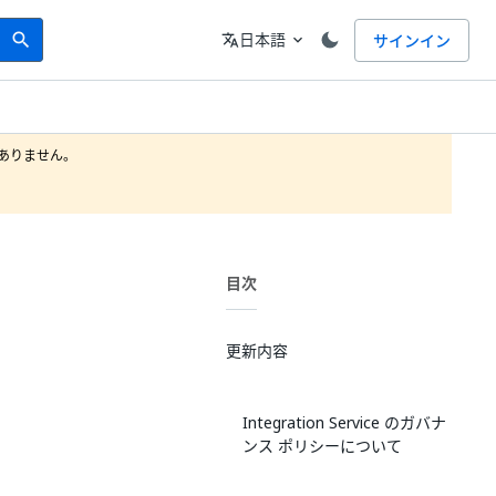
Search
言語
日本語
サインイン
search
translate
expand_more
りません。

目次
更新内容
Integration Service のガバナ
ンス ポリシーについて