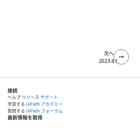
いい
はい
thumb_up
thumb_down
え
次へ
2023.4.1
接続
ヘルプ リソース
サポート
学習する
UiPath アカデミー
質問する
UiPath フォーラム
最新情報を取得