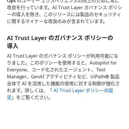
Ops
のユーザー エクスペリエンスの向上のために常に
改良を行っています。AI Trust Layer ガバナンス ポリシ
ーの導入を除き、このリリースには製品のセキュリティ
に関するマイナーな改良のみが含まれています。
AI Trust Layer のガバナンス ポリシーの
導入
AI Trust Layer のガバナンス ポリシーが利用可能にな
りました。このポリシーを使用すると、Autopilot for
Everyone、コード化されたエージェント、Test
Manager、GenAI アクティビティなど、UiPath® 製品
全体で AI を活用した機能の使用に対する制御が強化さ
れます。詳しくは、「
AI Trust Layer ポリシーの設
定
」をご覧ください。
いい
はい
thumb_up
thumb_down
え