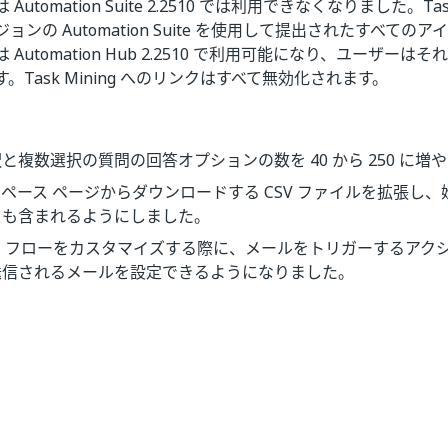
g は Automation Suite 2.2510 では利用できなくなりました。Ta
ョンの Automation Suite を使用して提出されたすべての
Automation Hub 2.2510 で利用可能になり、ユーザー
。Task Mining へのリンクはすべて無効化されます。
と複数選択の質問の回答オプションの数を 40 から 250 に増
ペース ページからダウンロードする CSV ファイルを拡張し
スも含まれるようにしました。
ア フローをカスタマイズする際に、メールをトリガーするアク
送信されるメールを設定できるようになりました。
はい
いいえ
thumb_up
thumb_down