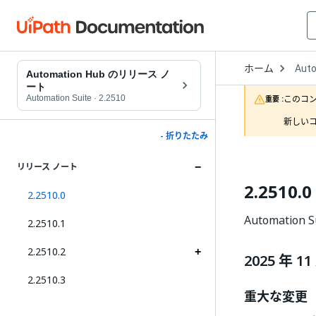
Open
ホーム
Aut
Drop
Automation Hub のリリース ノ
to
ート
choo
Automation Suite
·
2.2510
このコ
重要 :
produ
新しいコ
- 折りたたみ
リリース ノート
2.2510.0
2.2510.0
Automation 
2.2510.1
2.2510.2
2025 年 11
2.2510.3
重大な変更