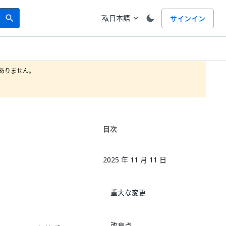
Search
言語
日本語
サインイン
search
translate
expand_more
りません。

目次
2025 年 11 月 11 日
重大な変更
改良点