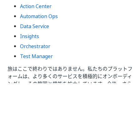
Action Center
Automation Ops
Data Service
Insights
Orchestrator
Test Manager
旅はここで終わりではありません。私たちのプラットフ
ォームは、より多くのサービスを積極的にオンボーディ
ングし、その範囲と機能を拡大しています。今後、さら
にエキサイティングな機能やサービスが登場しますの
で、ご期待ください。
いい
はい
thumb_up
thumb_down
え