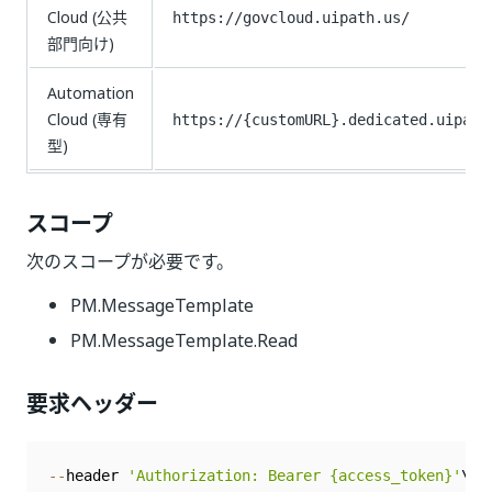
Cloud (公共
https://govcloud.uipath.us/
部門向け)
Automation
Cloud (専有
https://{customURL}.dedicated.uipath
型)
スコープ
次のスコープが必要です。
PM.MessageTemplate
PM.MessageTemplate.Read
要求ヘッダー
--
header 
'Authorization: Bearer {access_token}'