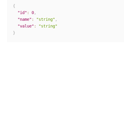
{
"id"
:
0
,
"name"
:
"string"
,
"value"
:
"string"
}
いい
はい
thumb_up
thumb_down
え
前へ
次へ
メッセージ テン
SAML 証明
プレートを更新
書
する