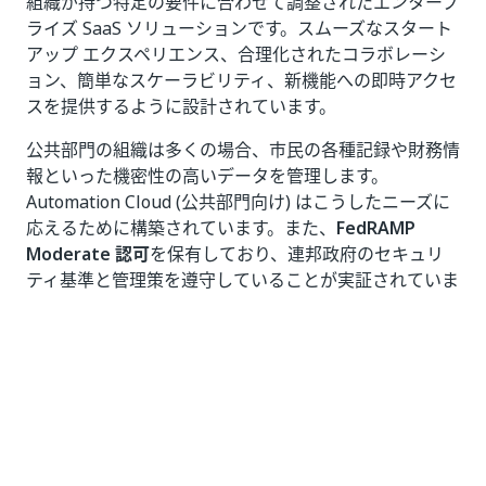
組織が持つ特定の要件に合わせて調整されたエンタープ
ライズ SaaS ソリューションです。スムーズなスタート
アップ エクスペリエンス、合理化されたコラボレーシ
ョン、簡単なスケーラビリティ、新機能への即時アクセ
スを提供するように設計されています。
公共部門の組織は多くの場合、市民の各種記録や財務情
報といった機密性の高いデータを管理します。
Automation Cloud (公共部門向け) はこうしたニーズに
応えるために構築されています。また、
FedRAMP
Moderate 認可
を保有しており、連邦政府のセキュリ
ティ基準と管理策を遵守していることが実証されていま
す。
Automation Cloud (公共部門向け) の主な利点は次のと
おりです。
FedRAMP 中程度のコンプライアンス
: 政府の機密
データの取り扱いに関する米国連邦政府のセキュ
リティおよびコンプライアンス要件を満たしてい