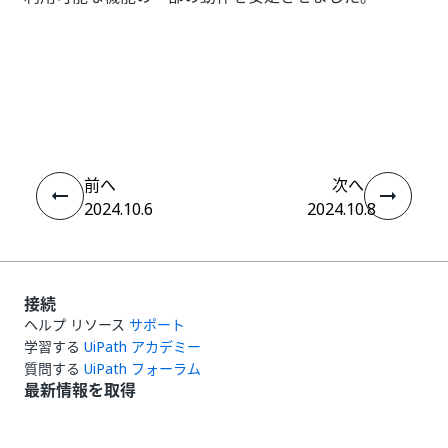
いい
はい
thumb_up
thumb_down
え
前へ
次へ
2024.10.6
2024.10.8
接続
ヘルプ リソース
サポート
学習する
UiPath アカデミー
質問する
UiPath フォーラム
最新情報を取得