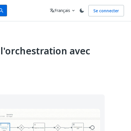
arch
Langue
Français
Se connecter
earch
translate
expand_more
l'orchestration avec