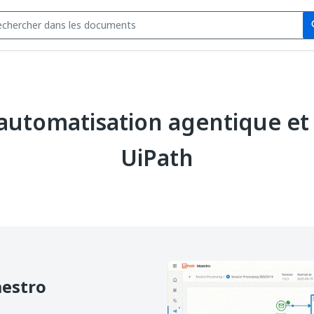
Se
s
l'automatisation agentique et 
UiPath
estro