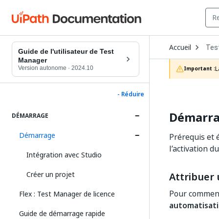
Ope
Accueil
Tes
Dro
Guide de l'utilisateur de Test
to
Manager
choo
Version autonome
·
2024.10
L
Important :
prod
- Réduire
Démarr
DÉMARRAGE
Démarrage
Prérequis et 
l’activation 
Intégration avec Studio
Créer un projet
Attribuer
Pour commence
Flex : Test Manager de licence
automatisati
Guide de démarrage rapide