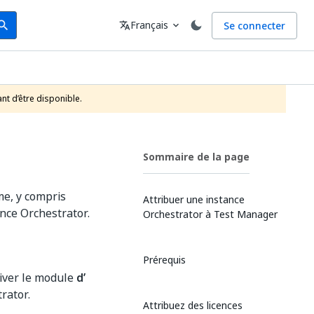
arch
Langue
Français
Se connecter
earch
translate
expand_more
nt d’être disponible.
Sommaire de la page
me, y compris
Attribuer une instance
ance Orchestrator.
Orchestrator à Test Manager
Prérequis
tiver le module
d’
rator.
Attribuez des licences