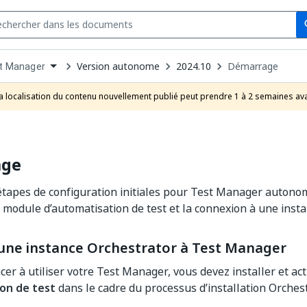
Se
s
n
Version autonome
2024.10
Démarrage
t Manager
pdown
se
a localisation du contenu nouvellement publié peut prendre 1 à 2 semaines ava
uct
age
étapes de configuration initiales pour Test Manager autono
du module d’automatisation de test et la connexion à une inst
 une instance Orchestrator à Test Manager
r à utiliser votre Test Manager, vous devez installer et ac
on de test
dans le cadre du processus d’installation Orchest