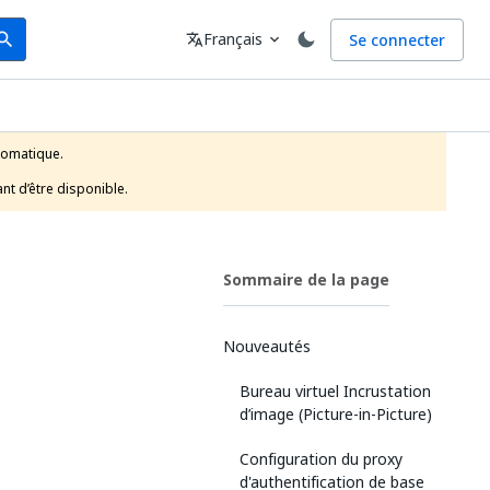
arch
Langue
Français
Se connecter
earch
translate
expand_more
tomatique.

t d’être disponible. 
Sommaire de la page
Nouveautés
Bureau virtuel Incrustation
d’image (Picture-in-Picture)
Configuration du proxy
d'authentification de base