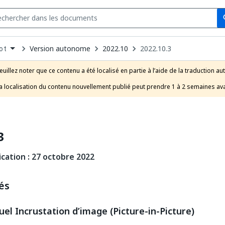
Se
s
n
Version autonome
2022.10
2022.10.3
ot
pdown
se
euillez noter que ce contenu a été localisé en partie à l’aide de la traduction au
uct
a localisation du contenu nouvellement publié peut prendre 1 à 2 semaines avan
3
cation : 27 octobre 2022
és
uel Incrustation d’image (Picture-in-Picture)