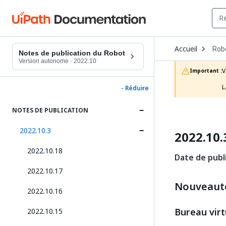
Ope
Accueil
Rob
Dro
Notes de publication du Robot
to
Version autonome
·
2022.10
choo
V
Important :
prod
L
- Réduire
NOTES DE PUBLICATION
2022.10.3
2022.10.
2022.10.18
Date de publi
2022.10.17
Nouveaut
2022.10.16
Bureau virt
2022.10.15