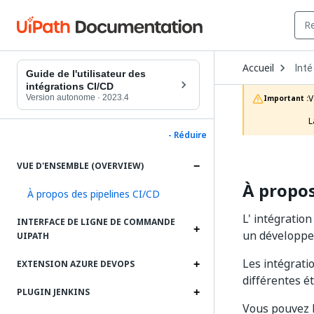
Ope
Accueil
Inté
Dro
Guide de l'utilisateur des
to
intégrations CI/CD
choo
Version autonome
·
2023.4
V
Important :
prod
L
- Réduire
VUE D'ENSEMBLE (OVERVIEW)
À propos
À propos des pipelines CI/CD
L' intégratio
INTERFACE DE LIGNE DE COMMANDE
un développem
UIPATH
Les intégrati
EXTENSION AZURE DEVOPS
différentes é
PLUGIN JENKINS
Vous pouvez l