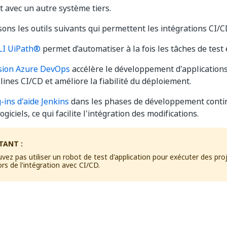
it avec un autre système tiers.
ons les outils suivants qui permettent les intégrations CI/C
LI UiPath®
permet d’automatiser à la fois les tâches de test 
sion Azure DevOps
accélère le développement d'applications 
lines CI/CD et améliore la fiabilité du déploiement.
-ins d'aide Jenkins
dans les phases de développement contin
ogiciels, ce qui facilite l'intégration des modifications.
TANT :
vez pas utiliser un robot de test d'application pour exécuter des pro
ors de l'intégration avec CI/CD.
Oui
Non
thumb_up
thumb_down