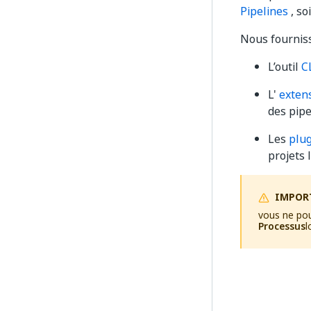
Pipelines
, so
Nous fourniss
L’outil
C
L'
exten
des pipe
Les
plug
projets l
IMPOR
vous ne pou
Processus
l