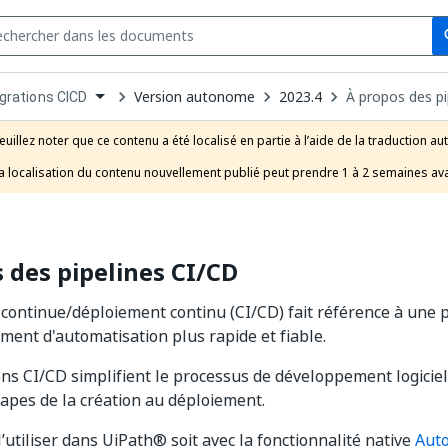
Se
s
n
Version autonome
2023.4
À propos des pi
grations CICD
pdown
se
euillez noter que ce contenu a été localisé en partie à l’aide de la traduction au
uct
a localisation du contenu nouvellement publié peut prendre 1 à 2 semaines ava
 des pipelines CI/CD
n continue/déploiement continu (CI/CD) fait référence à une 
ent d'automatisation plus rapide et fiable.
ons CI/CD simplifient le processus de développement logicie
tapes de la création au déploiement.
’utiliser dans UiPath® soit avec la fonctionnalité native
Aut