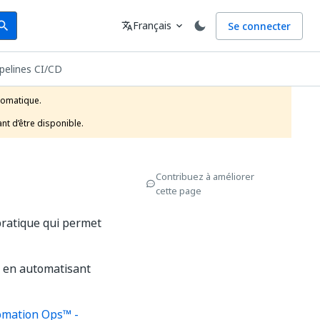
arch
Langue
Français
Se connecter
earch
translate
expand_more
pelines CI/CD
tomatique.

nt d’être disponible.
Contribuez à améliorer
cette page
pratique qui permet
l en automatisant
omation Ops™ -